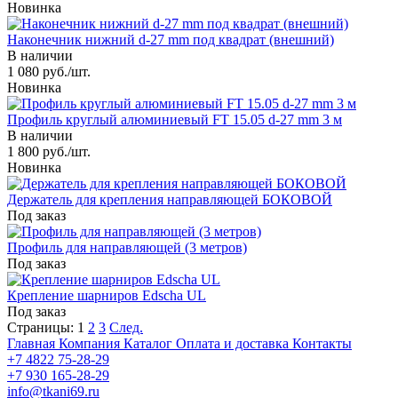
Новинка
Наконечник нижний d-27 mm под квадрат (внешний)
В наличии
1 080 руб./шт.
Новинка
Профиль круглый алюминиевый FT 15.05 d-27 mm 3 м
В наличии
1 800 руб./шт.
Новинка
Держатель для крепления направляющей БОКОВОЙ
Под заказ
Профиль для направляющей (3 метров)
Под заказ
Крепление шарниров Edscha UL
Под заказ
Страницы:
1
2
3
След.
Главная
Компания
Каталог
Оплата и доставка
Контакты
+7 4822 75-28-29
+7 930 165-28-29
info@tkani69.ru