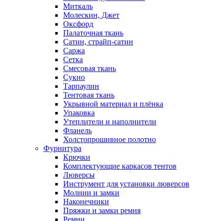
Миткаль
Молескин, Джет
Оксфорд
Палаточная ткань
Сатин, страйп-сатин
Саржа
Сетка
Смесовая ткань
Сукно
Тарпаулин
Тентовая ткань
Укрывной материал и плёнка
Упаковка
Утеплители и наполнители
Фланель
Холстопрошивное полотно
Фурнитура
Крючки
Комплектующие каркасов тентов
Люверсы
Инструмент для установки люверсов
Молнии и замки
Наконечники
Пряжки и замки ремня
Ремни